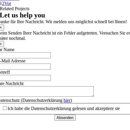
1
2
Vor
Related Projects
Let us help you
anke für Ihre Nachricht. Wir melden uns möglichst schnell bei Ihnen!
×
eim Senden Ihrer Nachricht ist ein Fehler aufgetreten. Versuchen Sie e
päter nochmal.
×
hr Name
-Mail Adresse
etreff
hre Nachricht
atenschutz (Datenschutzerklärung
hier
)
Ich habe die Datenschutzerklärung gelesen und akzeptiere sie
Absenden