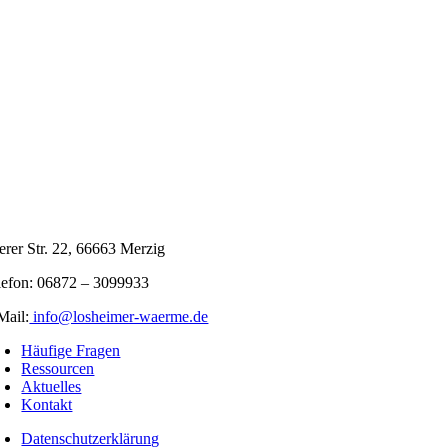
ierer Str. 22, 66663 Merzig
lefon: 06872 – 3099933
Mail:
info@losheimer-waerme.de
Häufige Fragen
Ressourcen
Aktuelles
Kontakt
Datenschutzerklärung