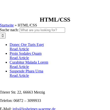
HTML/CSS
Startseite
»
HTML/CSS
Suche nach:
Donec Ore Turis Eget
Read Article
Proin Sodales Quam
Read Article
Curabitur Malada Lorem
Read Article
Suspende Phara Urna
Read Article
Trierer Str. 22, 66663 Merzig
Telefon: 06872 – 3099933
E-Mail:
info@losheimer-waerme.de