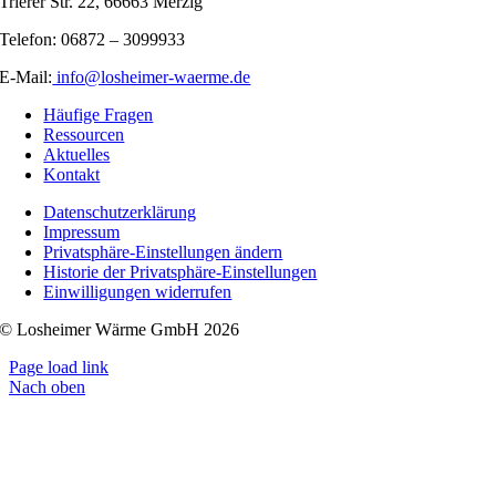
Trierer Str. 22, 66663 Merzig
Telefon: 06872 – 3099933
E-Mail:
info@losheimer-waerme.de
Häufige Fragen
Ressourcen
Aktuelles
Kontakt
Datenschutzerklärung
Impressum
Privatsphäre-Einstellungen ändern
Historie der Privatsphäre-Einstellungen
Einwilligungen widerrufen
© Losheimer Wärme GmbH 2026
Page load link
Nach oben