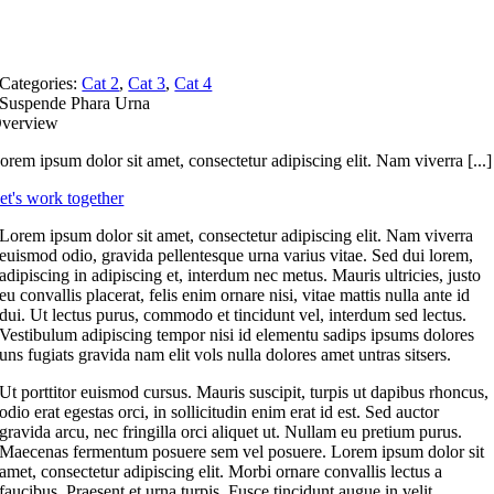
Categories:
Cat 2
,
Cat 3
,
Cat 4
Suspende Phara Urna
verview
orem ipsum dolor sit amet, consectetur adipiscing elit. Nam viverra [...]
et's work together
Lorem ipsum dolor sit amet, consectetur adipiscing elit. Nam viverra
euismod odio, gravida pellentesque urna varius vitae. Sed dui lorem,
adipiscing in adipiscing et, interdum nec metus. Mauris ultricies, justo
eu convallis placerat, felis enim ornare nisi, vitae mattis nulla ante id
dui. Ut lectus purus, commodo et tincidunt vel, interdum sed lectus.
Vestibulum adipiscing tempor nisi id elementu sadips ipsums dolores
uns fugiats gravida nam elit vols nulla dolores amet untras sitsers.
Ut porttitor euismod cursus. Mauris suscipit, turpis ut dapibus rhoncus,
odio erat egestas orci, in sollicitudin enim erat id est. Sed auctor
gravida arcu, nec fringilla orci aliquet ut. Nullam eu pretium purus.
Maecenas fermentum posuere sem vel posuere. Lorem ipsum dolor sit
amet, consectetur adipiscing elit. Morbi ornare convallis lectus a
faucibus. Praesent et urna turpis. Fusce tincidunt augue in velit