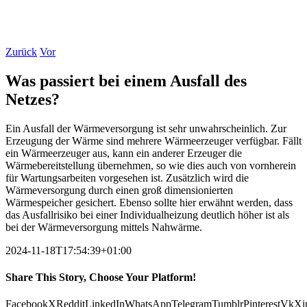
Zurück
Vor
Was passiert bei einem Ausfall des
Netzes?
Ein Ausfall der Wärmeversorgung ist sehr unwahrscheinlich. Zur
Erzeugung der Wärme sind mehrere Wärmeerzeuger verfügbar. Fällt
ein Wärmeerzeuger aus, kann ein anderer Erzeuger die
Wärmebereitstellung übernehmen, so wie dies auch von vornherein
für Wartungsarbeiten vorgesehen ist. Zusätzlich wird die
Wärmeversorgung durch einen groß dimensionierten
Wärmespeicher gesichert. Ebenso sollte hier erwähnt werden, dass
das Ausfallrisiko bei einer Individualheizung deutlich höher ist als
bei der Wärmeversorgung mittels Nahwärme.
2024-11-18T17:54:39+01:00
Share This Story, Choose Your Platform!
Facebook
X
Reddit
LinkedIn
WhatsApp
Telegram
Tumblr
Pinterest
Vk
Xi